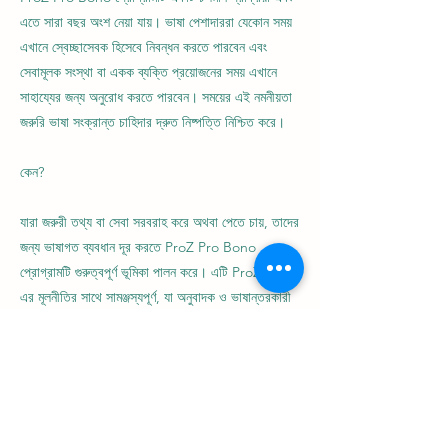
এতে সারা বছর অংশ নেয়া যায়। ভাষা পেশাদাররা যেকোন সময়
এখানে স্বেচ্ছাসেবক হিসেবে নিবন্ধন করতে পারবেন এবং
সেবামূলক সংস্থা বা একক ব্যক্তি প্রয়োজনের সময় এখানে
সাহায্যের জন্য অনুরোধ করতে পারবেন। সময়ের এই নমনীয়তা
জরুরি ভাষা সংক্রান্ত চাহিদার দ্রুত নিষ্পত্তি নিশ্চিত করে।​
কেন?
যারা জরুরী তথ্য বা সেবা সরবরাহ করে অথবা পেতে চায়, তাদের
জন্য ভাষাগত ব্যবধান দূর করতে ProZ Pro Bono
প্রোগ্রামটি গুরুত্বপূর্ণ ভূমিকা পালন করে। এটি ProZ.com
এর মূলনীতির সাথে সামঞ্জস্যপূর্ণ, যা অনুবাদক ও ভাষান্তরকারী
সম্প্রদায়ের মধ্যে সহযোগিতা ও সমর্থনকে উৎসাহিত করে এবং
পৃথিবীতে তাৎপর্যপূর্ণ পরিবর্তন আনে। এই প্রোগ্রাম বিশ্বজুড়ে
পারস্পরিক বোঝাপড়া, যোগাযোগ এবং তথ্যের সহজলভ্যতা
নিশ্চিত করছে।
প্রোগ্রামটি ভাষা পেশাদারদের স্বেচ্ছায় তাদের দক্ষতা ব্যবহার