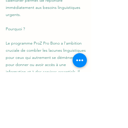
calendrier permet de répondre
immédiatement aux besoins linguistiques
urgents.
Pourquoi ?
Le programme ProZ Pro Bono a l'ambition
cruciale de combler les lacunes linguistiques
pour ceux qui autrement se démèneraient
pour donner ou avoir accès à une
information et à des services essentiels. Il
s'aligne sur les valeurs fondamentales de
ProZ.com, à savoir promouvoir la
collaboration et l'entraide dans la
communauté des traducteurs et interprètes
et faire une différence significative dans ce
monde. Ce programme s'est donné la
mission plus vaste de favoriser la